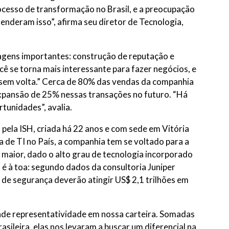
cesso de transformação no Brasil, e a preocupação
enderam isso”, afirma seu diretor de Tecnologia,
agens importantes: construção de reputação e
ê se torna mais interessante para fazer negócios, e
 sem volta.” Cerca de 80% das vendas da companhia
 expansão de 25% nessas transações no futuro. “Há
unidades”, avalia.
ela ISH, criada há 22 anos e com sede em Vitória
a de TI no País, a companhia tem se voltado para a
 maior, dado o alto grau de tecnologia incorporado
o é à toa: segundo dados da consultoria Juniper
 de segurança deverão atingir US$ 2,1 trilhões em
de representatividade em nossa carteira. Somadas
ileira, elas nos levaram a buscar um diferencial na