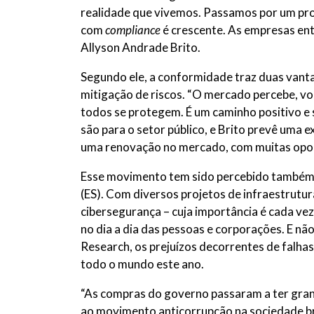
realidade que vivemos. Passamos por um pro
com
compliance
é crescente. As empresas ent
Allyson Andrade Brito.
Segundo ele, a conformidade traz duas vant
mitigação de riscos. “O mercado percebe, voc
todos se protegem. É um caminho positivo e
são para o setor público, e Brito prevê uma
uma renovação no mercado, com muitas oport
Esse movimento tem sido percebido também p
(ES). Com diversos projetos de infraestrutur
cibersegurança – cuja importância é cada vez
no dia a dia das pessoas e corporações. E nã
Research, os prejuízos decorrentes de falhas
todo o mundo este ano.
“As compras do governo passaram a ter gran
ao movimento anticorrupção na sociedade bras