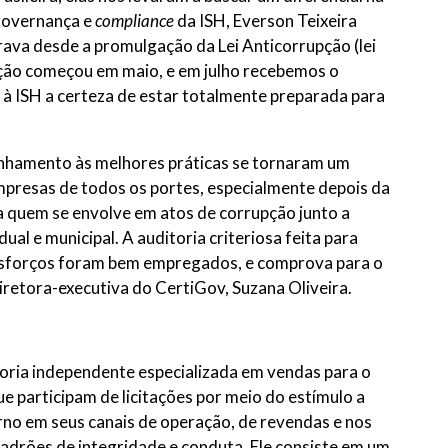
 governança e
compliance
da ISH, Everson Teixeira
rava desde a promulgação da Lei Anticorrupção (lei
ção começou em maio, e em julho recebemos o
 à ISH a certeza de estar totalmente preparada para
inhamento às melhores práticas se tornaram um
mpresas de todos os portes, especialmente depois da
 a quem se envolve em atos de corrupção junto a
al e municipal. A auditoria criteriosa feita para
 esforços foram bem empregados, e comprova para o
iretora-executiva do CertiGov, Suzana Oliveira.
toria independente especializada em vendas para o
e participam de licitações por meio do estímulo a
orno em seus canais de operação, de revendas e nos
padrões de integridade e conduta. Ele consiste em um