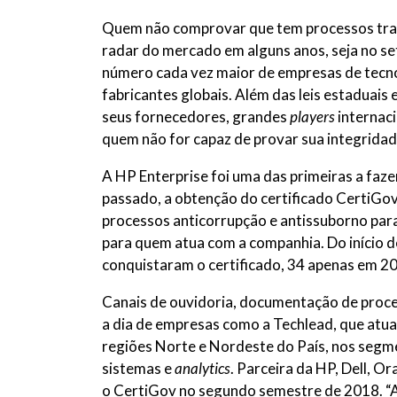
Quem não comprovar que tem processos trans
radar do mercado em alguns anos, seja no set
número cada vez maior de empresas de tecn
fabricantes globais. Além das leis estaduai
seus fornecedores, grandes
players
internaci
quem não for capaz de provar sua integridad
A HP Enterprise foi uma das primeiras a faze
passado, a obtenção do certificado CertiGov 
processos anticorrupção e antissuborno para
para quem atua com a companhia. Do início 
conquistaram o certificado, 34 apenas em 2
Canais de ouvidoria, documentação de proce
a dia de empresas como a Techlead, que atua
regiões Norte e Nordeste do País, nos segm
sistemas e
analytics
. Parceira da HP, Dell, O
o CertiGov no segundo semestre de 2018. “A