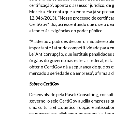
certificação”, aponta o assessor jurídico, de
Moreira. Ele conta que a empresa já se prepa
12.846/2013). “Nosso processo de certifica
CertiGov”, diz, acrescentando que o selo deu
atender às exigências do poder público.
“A adesão a padrões de conformidade e o al
importante fator de competitividade para e
Lei Anticorrupção, que instituiu penalidades
órgãos do governo nas esferas federal, estadu
obter o CertiGov dá a segurança de que os
mercado a seriedade da empresa”, afirma a d
Sobre o CertiGov
Desenvolvido pela Paseli Consulting, consul
governo, o selo CertiGov auxilia empresas qu
uma cultura ética, anticorrupção e antissub
seus parceiros, alinhando-os aos mais altos 