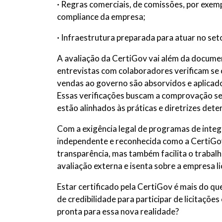
· Regras comerciais, de comissões, por exemp
compliance da empresa;
· Infraestrutura preparada para atuar no seto
A avaliação da CertiGov vai além da documen
entrevistas com colaboradores verificam se 
vendas ao governo são absorvidos e aplicado
Essas verificações buscam a comprovação se h
estão alinhados às práticas e diretrizes det
Com a exigência legal de programas de integ
independente e reconhecida como a CertiGo
transparência, mas também facilita o trabal
avaliação externa e isenta sobre a empresa li
Estar certificado pela CertiGov é mais do q
de credibilidade para participar de licitaçõ
pronta para essa nova realidade?