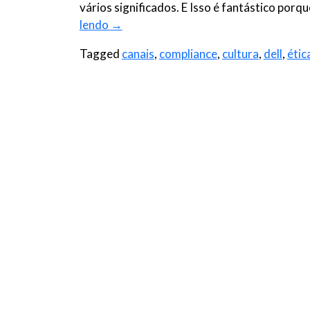
vários significados. E Isso é fantástico por
lendo
→
Tagged
canais
,
compliance
,
cultura
,
dell
,
étic