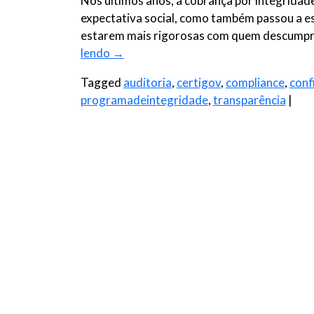
Nos últimos anos, a cobrança por integrida
expectativa social, como também passou a es
estarem mais rigorosas com quem descumpre 
lendo
→
Tagged
auditoria
,
certigov
,
compliance
,
conf
programadeintegridade
,
transparência
|