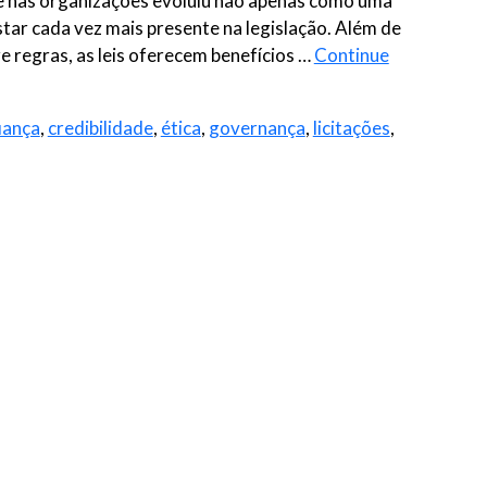
de nas organizações evoluiu não apenas como uma
tar cada vez mais presente na legislação. Além de
regras, as leis oferecem benefícios …
Continue
iança
,
credibilidade
,
ética
,
governança
,
licitações
,