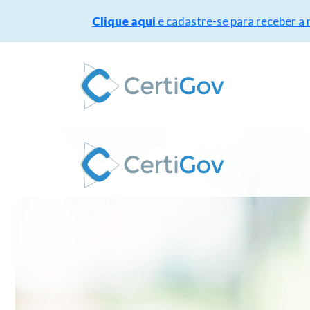
Clique aqui
e cadastre-se para receber a
Pular
para
o
conteúdo