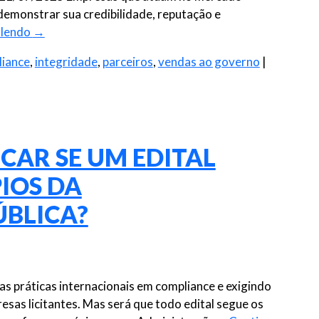
demonstrar sua credibilidade, reputação e
 lendo
→
iance
,
integridade
,
parceiros
,
vendas ao governo
|
ICAR SE UM EDITAL
IOS DA
BLICA?
s práticas internacionais em compliance e exigindo
sas licitantes. Mas será que todo edital segue os