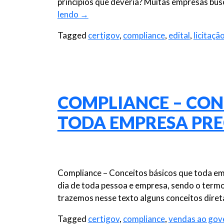
princípios que deveria? Muitas empresas bu
lendo
→
Tagged
certigov
,
compliance
,
edital
,
licitaçã
COMPLIANCE – CON
TODA EMPRESA PRE
Compliance – Conceitos básicos que toda emp
dia de toda pessoa e empresa, sendo o termo 
trazemos nesse texto alguns conceitos dire
Tagged
certigov
,
compliance
,
vendas ao gov