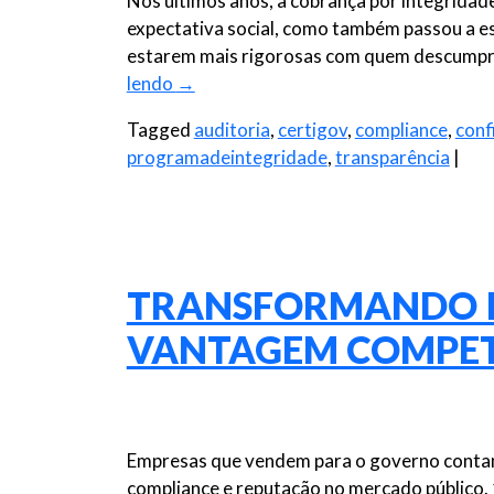
Nos últimos anos, a cobrança por integrida
expectativa social, como também passou a es
estarem mais rigorosas com quem descumpre 
lendo
→
Tagged
auditoria
,
certigov
,
compliance
,
conf
programadeintegridade
,
transparência
|
TRANSFORMANDO I
VANTAGEM COMPET
Empresas que vendem para o governo contam
compliance e reputação no mercado público