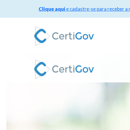
Clique aqui
e cadastre-se para receber a
Pular
para
o
conteúdo