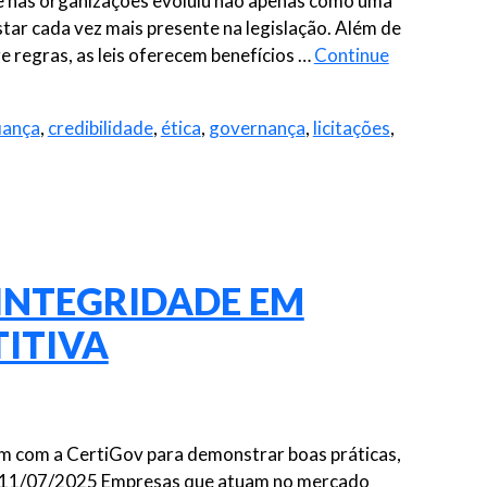
de nas organizações evoluiu não apenas como uma
tar cada vez mais presente na legislação. Além de
regras, as leis oferecem benefícios …
Continue
iança
,
credibilidade
,
ética
,
governança
,
licitações
,
NTEGRIDADE EM
ITIVA
 com a CertiGov para demonstrar boas práticas,
. 11/07/2025 Empresas que atuam no mercado